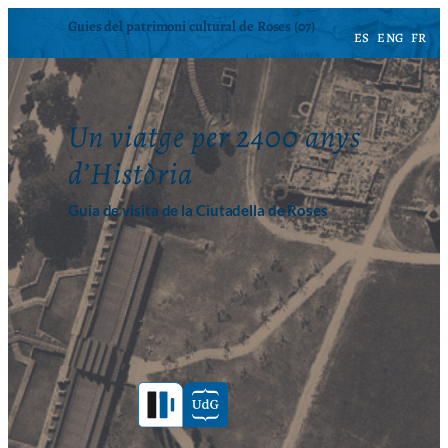
Vés
Guies del patrimoni cultural de Roses (07)
ES
ENG
FR
al
contingut
Un viatge per 2400 anys
d’Història
Guia de visita de la Ciutadella de Roses