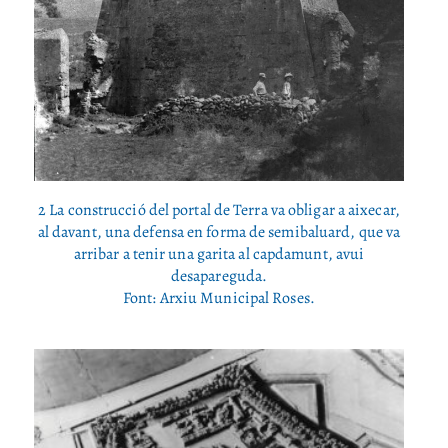
2 La construcció del portal de Terra va obligar a aixecar,
al davant, una defensa en forma de semibaluard, que va
arribar a tenir una garita al capdamunt, avui
desapareguda.
Font: Arxiu Municipal Roses.