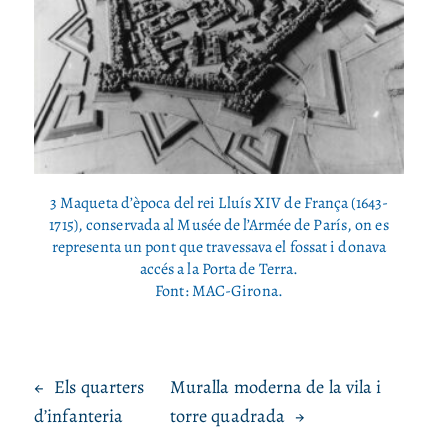
3 Maqueta d’època del rei Lluís XIV de França (1643-
1715), conservada al Musée de l’Armée de París, on es
representa un pont que travessava el fossat i donava
accés a la Porta de Terra.
Font: MAC-Girona.
←
Els quarters
Muralla moderna de la vila i
d’infanteria
torre quadrada
→