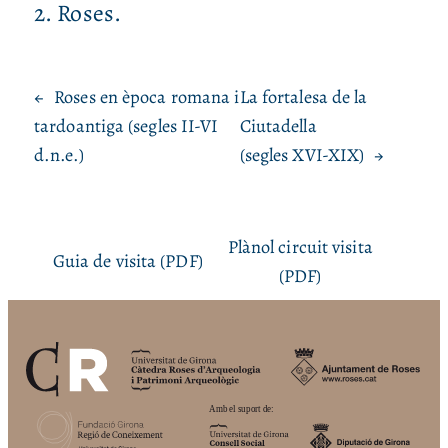
2. Roses.
←
Roses en època romana i
La fortalesa de la
tardoantiga (segles II-VI
Ciutadella
d.n.e.)
(segles XVI-XIX)
→
Plànol circuit visita
Guia de visita (PDF)
(PDF)