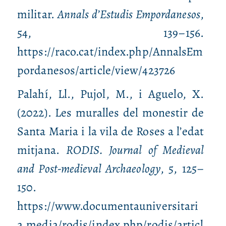
militar.
Annals d’Estudis Empordanesos
,
54, 139–156.
https://raco.cat/index.php/AnnalsEm
pordanesos/article/view/423726
Palahí, Ll., Pujol, M., i Aguelo, X.
(2022). Les muralles del monestir de
Santa Maria i la vila de Roses a l’edat
mitjana.
RODIS. Journal of Medieval
and Post‑medieval Archaeology
, 5, 125–
150.
https://www.documentauniversitari
a.media/rodis/index.php/rodis/articl