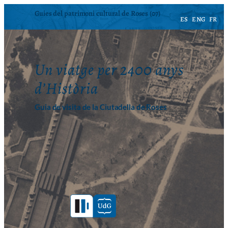
Vés
Guies del patrimoni cultural de Roses (07)
ES
ENG
FR
al
contingut
Un viatge per 2400 anys
d’Història
Guia de visita de la Ciutadella de Roses