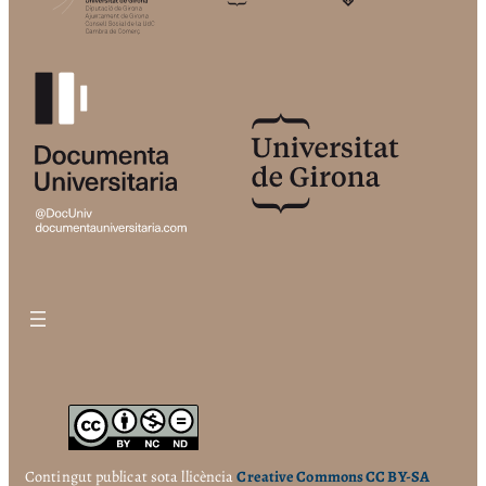
Contingut publicat sota llicència
Creative Commons CC BY-SA